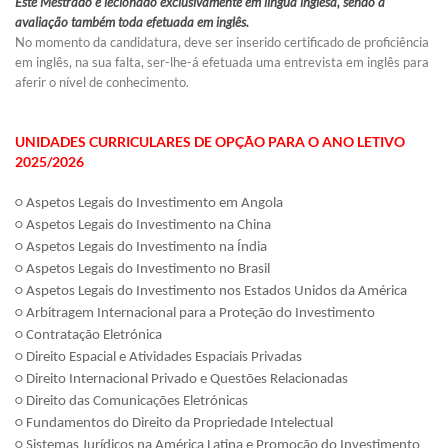
Este Mestrado é lecionado exclusivamente em língua inglesa, sendo a
avaliação também toda efetuada em inglês.
No momento da candidatura, deve ser inserido certificado de proficiência
em inglês, na sua falta, ser-lhe-á efetuada uma entrevista em inglês para
aferir o nível de conhecimento​.
UNIDADES CURRICULARES DE OPÇÃO
PARA O ANO LETIVO
2025/2026
○
Aspetos Legais do Investimento em Angola
○
Aspetos Legais do Investimento na China
○
Aspetos Legais do Investimento na Índia
○
Aspetos Legais do Investimento no Brasil
○
Aspetos Legais do Investimento nos Estados Unidos da América
○
Arbitragem Internacional para a Proteção do Investimento
○
Contratação Eletrónica
○
Direito Espacial e Atividades Espaciais Privadas
○
Direito Internacional Privado e Questões Relacionadas
○
Direito das Comunicações Eletrónicas
○
Fundamentos do Direito da Propriedade Intelectual
○
Sistemas Jurídicos na América Latina e Promoção do Investimento