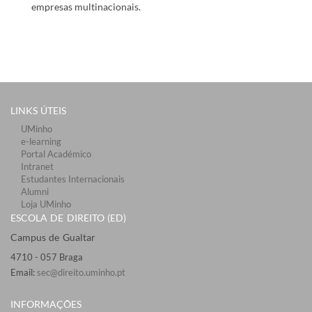
empresas multinacionais.
LINKS ÚTEIS​
UMinho
e-learning
Portal Académico
Intranet
Estudantes Inter​​nacionais
Alumni
Loja UMinho
ESCOLA DE DIREITO (ED)
Campus de Gualtar ​​
4710 - ​057 Braga
Email:
sec@direito.uminho.pt
INFORMAÇÕES