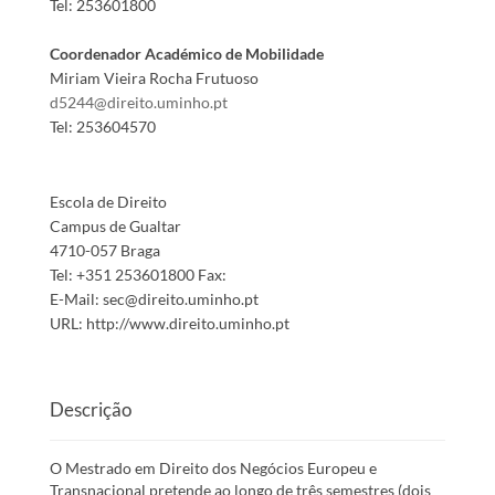
Tel:
253601800
Coordenador Académico de Mobilidade
Miriam Vieira Rocha Frutuoso
d5244@direito.uminho.pt
Tel:
253604570
Escola de Direito
Campus de Gualtar
4710-057 Braga
Tel:
+351 253601800
Fax:
E-Mail:
sec@direito.uminho.pt
URL:
http://www.direito.uminho.pt
Descrição
O Mestrado em Direito dos Negócios Europeu e
Transnacional pretende ao longo de três semestres (dois