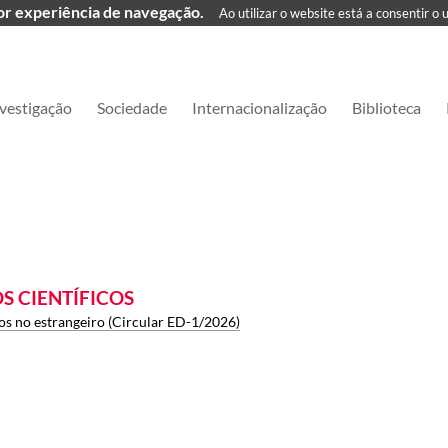
hor experiência de navegação.
Ao utilizar o website está a consentir o 
vestigação
Sociedade
Internacionalização
Biblioteca
S CIENTÍFICOS
cos no estrangeiro (Circular ED-1/2026)