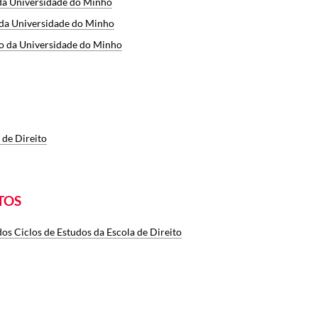
 da Universidade do Minho
 da Universidade do Minho
o da Universidade do Minho
 de Direito
TOS
os Ciclos de Estudos da Escola de Direito