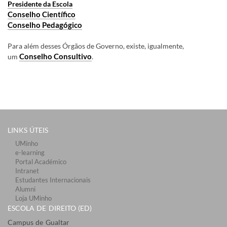
Presidente da Escola
Conselho Científico
Conselho Pedagógico
Para além desses Órgãos de Governo, existe, igualmente,
Conselho Consultivo
um
.
LINKS ÚTEIS​
UMinho
e-learning
Portal Académico
Intranet
Estudantes Inter​​nacionais
Alumni
Loja UMinho
ESCOLA DE DIREITO (ED)
Campus de Gualtar ​​