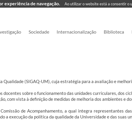
hor experiência de navegação.
Ao utilizar o website está a consentir o 
vestigação
Sociedade
Internacionalização
Biblioteca
a Qualidade (SIGAQ-UM), cuja estratégia para a avaliação e melhori
os docentes sobre o funcionamento das unidades curriculares, dos cic
ção, com vista à definição de medidas de melhoria dos ambientes e d
missão de Acompanhamento, a qual integra representantes das un
 a execução da política da qualidade da Universidade e das suas un