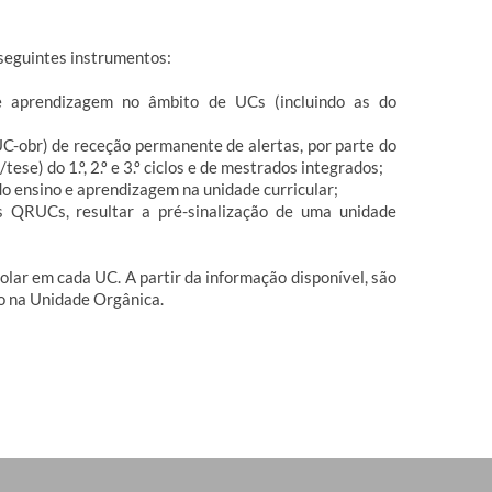
 seguintes instrumentos:
 e aprendizagem no âmbito de UCs (incluindo as do
UC-obr)
de receção permanente de alertas, por parte do
tese) do 1.º, 2.º e 3.º ciclos e de mestrados integrados;
do ensino e aprendizagem na unidade curricular;
os QRUCs, resultar a pré-sinalização de uma unidade
lar em cada UC. A partir da informação disponível, são
no na Unidade Orgânica.