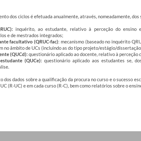
mento dos ciclos é efetuada anualmente, através, nomeadamente, dos
(QRUC):
inquérito, ao estudante, relativo à perceção do ensino
ciclos e de mestrados integrados;
ante facultativo (QRUC-fac)
: mecanismo (baseado no inquérito QR
gem no âmbito de UCs
(incluindo as do tipo projeto/estágio/dissertação/
cente (QUCd):
questionário aplicado ao docente, relativo à perceção 
e estudante (QUCe):
questionário aplicado aos estudantes se, d
lise.
dos dados sobre a qualificação da procura no curso e o sucesso esco
 UC (R-UC) e em cada curso (R-C), bem como relatórios sobre o ensi