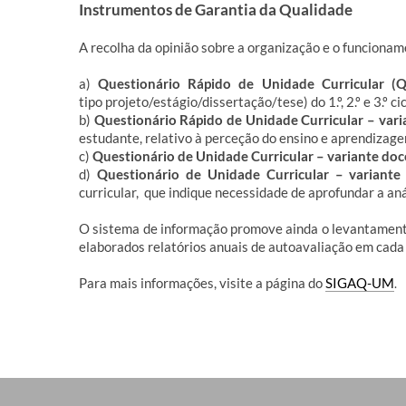
Instrumentos de Garantia da Qualidade
A recolha da opinião sobre a organização e o funciona
a)
Questionário Rápido de Unidade Curricular 
tipo projeto/estágio/dissertação/tese) do 1.º, 2.º e 3.º 
b)
Questionário Rápido de Unidade Curricular – vari
estudante, relativo à perceção do ensino e aprendiza
c)
Questionário de Unidade Curricular – variante do
d)
Questionário de Unidade Curricular – variant
curricular, que indique necessidade de aprofundar a aná
O sistema de informação promove ainda o levantamento 
elaborados relatórios anuais de autoavaliação em cada
Para mais informações, visite a página do
SIGAQ-UM
.