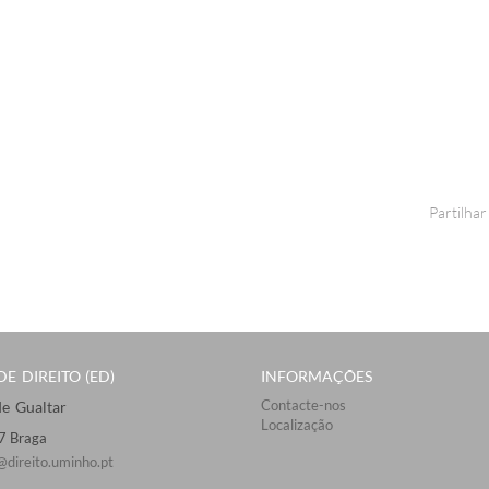
Partilhar
E DIREITO (ED)
INFORMAÇÕES
Contacte-nos
 Gualtar ​​
Localização
57 Braga
@direito.uminho.pt