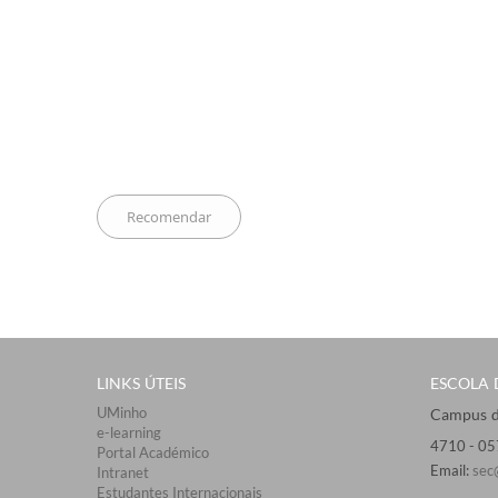
LINKS ÚTEIS​
ESCOLA D
UMinho
Campus de
e-learning
4710 - ​0
Portal Académico
Email:
sec
Intranet
Estudantes Inter​​nacionais