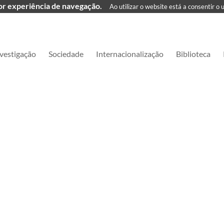
hor experiência de navegação.
Ao utilizar o website está a consentir o 
vestigação
Sociedade
Internacionalização
Biblioteca