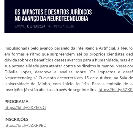
Impulsionada pelo avanço paralelo da Inteligência Artificial, a Neu
em formas e ritmo que surpreendem até os próprios cientistas ded
dúvida sobre os benefícios desses avanços para a humanidade, mas é
sua potencialidade para atentar contra os direitos humanos. Nesse co
D'Ávila Lopes, descreve e analisa sobre “Os impactos e desa
Neurotecnologia”. O evento decorrerá em 15 de outubro, na Sala de
Universidade do Minho, com início às 14h.
Para a emissão de ce
inscrições já estão abertas através do seguinte link:
https://bit.ly/3Z
PROGRAMA
https://bit.ly/3XZh0cG
INSCRIÇÕES
https://bit.ly/3ZXR9ED