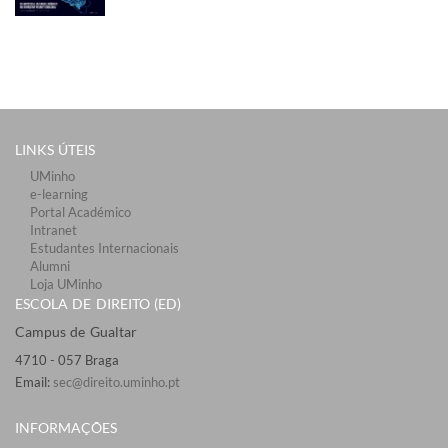
LINKS ÚTEIS​
UMinho
e-learning
Portal Académico
Intranet
Estudantes Inter​​nacionais
Alumni
Loja UMinho
ESCOLA DE DIREITO (ED)
Campus de Gualtar ​​
4710 - ​057 Braga
Email:
sec@direito.uminho.pt
INFORMAÇÕES