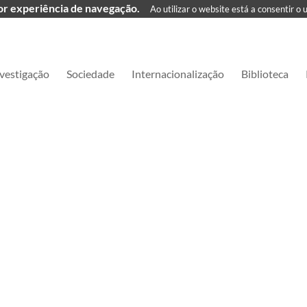
hor experiência de navegação.
Ao utilizar o website está a consentir o 
vestigação
Sociedade
Internacionalização
Biblioteca