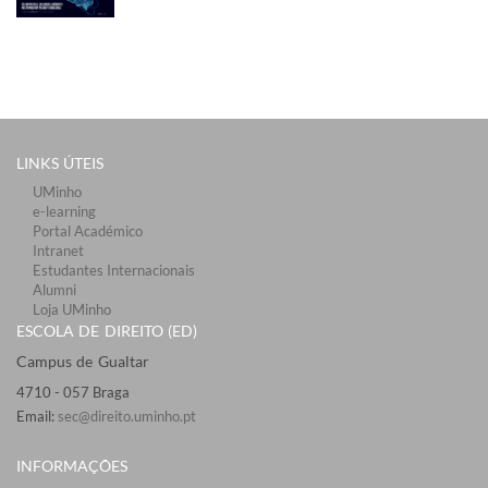
LINKS ÚTEIS​
UMinho
e-learning
Portal Académico
Intranet
Estudantes Inter​​nacionais
Alumni
Loja UMinho
ESCOLA DE DIREITO (ED)
Campus de Gualtar ​​
4710 - ​057 Braga
Email:
sec@direito.uminho.pt
INFORMAÇÕES