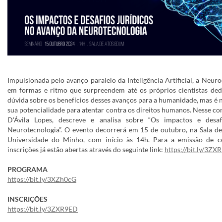
Impulsionada pelo avanço paralelo da Inteligência Artificial, a Neu
em formas e ritmo que surpreendem até os próprios cientistas ded
dúvida sobre os benefícios desses avanços para a humanidade, mas é
sua potencialidade para atentar contra os direitos humanos. Nesse co
D'Ávila Lopes, descreve e analisa sobre “Os impactos e desa
Neurotecnologia”. O evento decorrerá em 15 de outubro, na Sala de
Universidade do Minho, com início às 14h.
Para a emissão de ce
inscrições já estão abertas através do seguinte link:
https://bit.ly/3Z
PROGRAMA
https://bit.ly/3XZh0cG
INSCRIÇÕES
https://bit.ly/3ZXR9ED