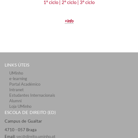
1º ciclo |
2º ciclo
|
3º ciclo
+info
LINKS ÚTEIS​
UMinho
e-learning
Portal Académico
Intranet
Estudantes Inter​​nacionais
Alumni
Loja UMinho
ESCOLA DE DIREITO (ED)
Campus de Gualtar ​​
4710 - ​057 Braga
Email:
sec@direito.uminho.pt